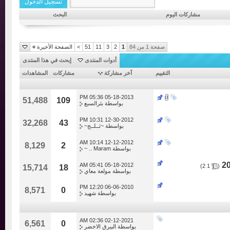
مشاركات اليوم
البحث
صفحة 1 من 84
1
2
3
11
51
>
الصفحة الأخيرة
»
أدوات المنتدى
إبحث في هذا المنتدى
التقييم
آخر مشاركة
مشاركات
المشاهدات
05:36 PM
05-18-2013
51,488
109
بواسطة
بئرالسبع
10:31 PM
12-30-2012
32,268
43
بواسطة
~ثــلــج~
10:14 AM
12-12-2012
8,129
2
بواسطة
Maram .. ~
05:41 AM
05-18-2012
)
2
1
(
15,714
18
بواسطة
مولعة معاي
12:20 PM
06-06-2010
8,571
0
بواسطة
شهيد
02:36 AM
02-12-2021
6,561
0
بواسطة
البيرق الاخضر