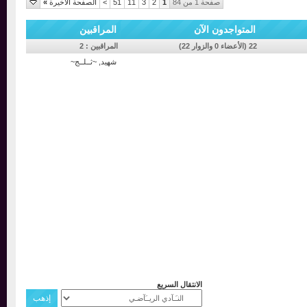
صفحة 1 من 84
1
2
3
11
51
>
الصفحة الأخيرة
»
المتواجدون الآن
المراقبين
22 (الأعضاء 0 والزوار 22)
المراقبين : 2
شهيد
,
~ثــلــج~
الانتقال السريع