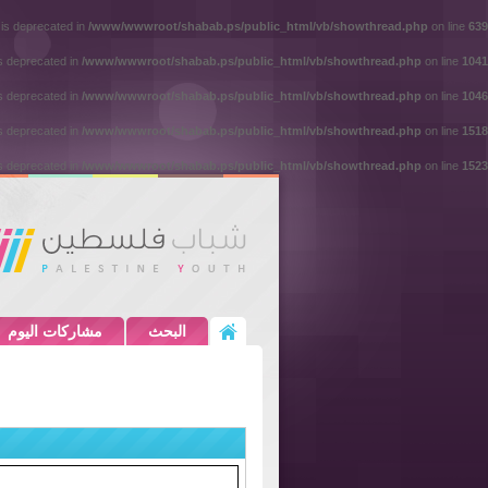
 is deprecated in
/www/wwwroot/shabab.ps/public_html/vb/showthread.php
on line
639
is deprecated in
/www/wwwroot/shabab.ps/public_html/vb/showthread.php
on line
1041
is deprecated in
/www/wwwroot/shabab.ps/public_html/vb/showthread.php
on line
1046
is deprecated in
/www/wwwroot/shabab.ps/public_html/vb/showthread.php
on line
1518
is deprecated in
/www/wwwroot/shabab.ps/public_html/vb/showthread.php
on line
1523
البحث
مشاركات اليوم