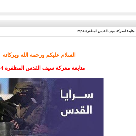
 متابعة لمعركة سيف القدس المظفرة mp4
السلام عليكم ورحمة الله وبركاته
متابعة معركة سيف القدس المظفرة mp4