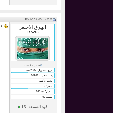
05-14-2021, 08:59 PM
رد:
البيرق الاخضر
I ♥ AQSA
تاريخ التسجيل:
Jun 2007
رقم العضوية:
10961
الجنس:
ذكـــر
العمر:
27
المشاركات:
748
التقييم:
50
قوة السمعة:
13