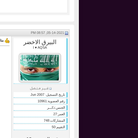
05-14-2021, 08:57 PM
متا
البيرق الاخضر
I ♥ AQSA
تاريخ التسجيل:
Jun 2007
رقم العضوية:
10961
الجنس:
ذكـــر
العمر:
27
المشاركات:
748
التقييم:
50