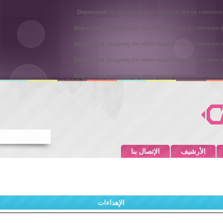
Deprecated
: Assigning the return value of new by reference
Deprecated
: Assigning the return value of new by reference 
Deprecated
: Assigning the return value of new by reference 
Deprecated
: Assigning the return value of new by reference 
Deprecated
: Assigning the return value of new by reference 
الأرشيف
الإتصال بنا
الإهداءات