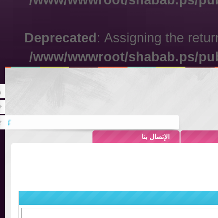
/www/wwwroot/shabab.ps/pu
Deprecated
: Assigning the ret
/www/wwwroot/shabab.ps/pu
Rss
Twitter
كيفية توثيق ال
الإتصال بنا
أهم مع