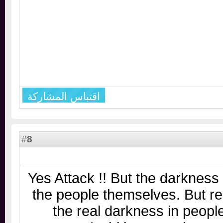
اقتباس المشاركة
8
#
Yes Attack !! But the darknes
the people themselves. But 
the real darkness in peo