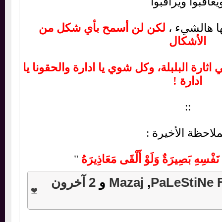
اقبوا ويراقبوا
هالشيء ،
لكن لن أسمح بأي شكل من
الأشكال
ارة البلبلة، وكل شوي يا ادارة والحقونا يا
ادارة !
::
احظة الأخيرة :
سِهِ بَصِيرَةٌ وَلَوْ أَلْقَى مَعَاذِيرَهُ
"
PaLeStiN
,
و
2 آخرون