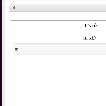
4
#
It's ok !
hi xD