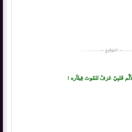
قَلبِيّ عَزفْ للمّوتَ قِيثَآره !