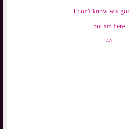
I don't know wts 
but am her
^^