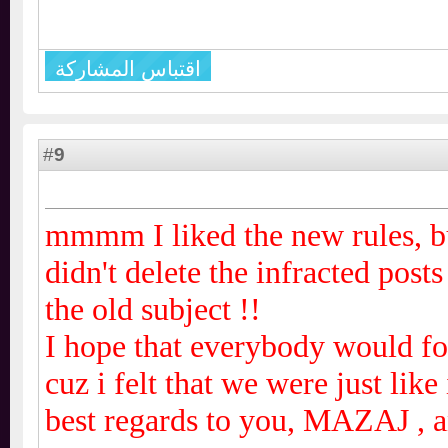
اقتباس المشاركة
9
#
mmmm I liked the new rules,
didn't delete the infracted pos
the old subject !!
I hope that everybody would f
cuz i felt that we were just lik
best regards to you, MAZAJ ,