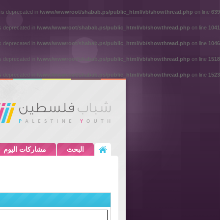
 is deprecated in
/www/wwwroot/shabab.ps/public_html/vb/showthread.php
on line
639
is deprecated in
/www/wwwroot/shabab.ps/public_html/vb/showthread.php
on line
1041
is deprecated in
/www/wwwroot/shabab.ps/public_html/vb/showthread.php
on line
1046
is deprecated in
/www/wwwroot/shabab.ps/public_html/vb/showthread.php
on line
1518
is deprecated in
/www/wwwroot/shabab.ps/public_html/vb/showthread.php
on line
1523
البحث
مشاركات اليوم