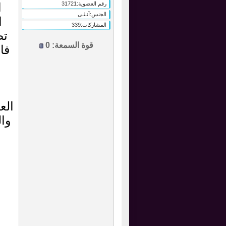
رقم العضوية:
31721
ا
الجنس:
آنـثـى
ا
المشاركات:
339
تض
قوة السمعة:
0
فا
الع
وا
ع