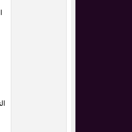
و
ا
ال