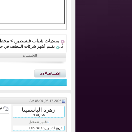
منتديات شباب فلسطين
>
محطا
تقييم أشهر شركات التنظيف في حا
التعليمـــات
06-17-2026, 08:09 AM
تقي
زهرة الياسمينا
I ♥ AQSA
تاريخ التسجيل:
Feb 2014