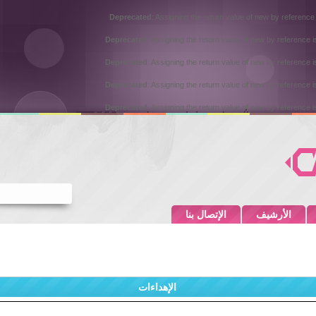
Deprecated
: Assigning the return value of new by reference
Deprecated
: Assigning the return value of new by reference 
Deprecated
: Assigning the return value of new by reference 
Deprecated
: Assigning the return value of new by reference 
Deprecated
: Assigning the return value of new by reference 
الأرشيف
الإتصال بنا
الإهداءات