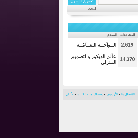
البحث
المشاهدات
المنتدى
2,619
الــوآحــة الـعــآمّــة
عآلم الديكور والتصميم
14,370
المنزلي
الاتصال بنا
-
الأرشيف
-
إحصائيات الإعلانات
-
الأعلى