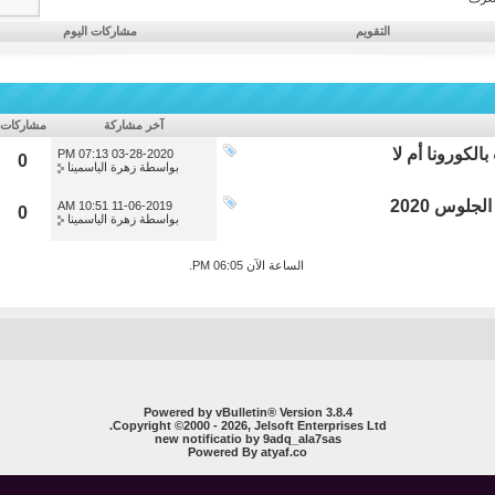
التقويم
مشاركات اليوم
آخر مشاركة
مشاركات
لكورونا أم لا
07:13 PM
03-28-2020
0
بواسطة
زهرة الياسمينا
لوس 2020
10:51 AM
11-06-2019
0
بواسطة
زهرة الياسمينا
الساعة الآن
06:05 PM
.
Powered by vBulletin® Version 3.8.4
Copyright ©2000 - 2026, Jelsoft Enterprises Ltd.
new notificatio by
9adq_ala7sas
Powered By
atyaf.co