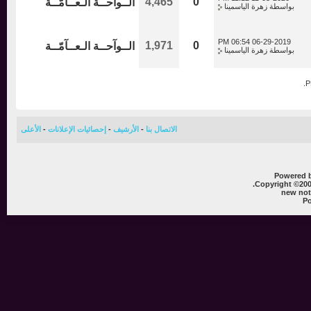
4,465
0
الــوآحــة الـعــآمّــة
بواسطة
زهرة الياسمينا
06:54 PM
06-29-2019
1,971
0
الــوآحــة الـعــآمّــة
بواسطة
زهرة الياسمينا
الاتصال بنا
-
الأرشيف
-
إحصائيات الإعلانات
-
الأعلى
Powere
Copyright ©
new 